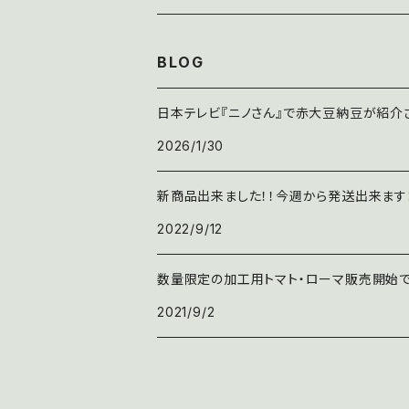
人参
古代小麦
BLOG
野菜セット
蕎麦
日本テレビ『ニノさん』で赤大豆納豆が紹介
2026/1/30
山菜
新商品出来ました！！今週から発送出来ます
2022/9/12
数量限定の加工用トマト・ローマ販売開始で
2021/9/2