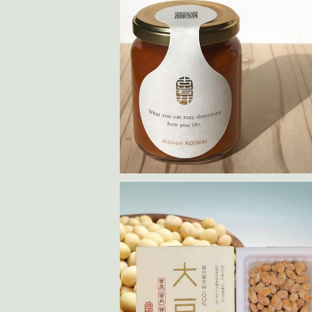
熟成トマトとニンジンのケチャップ 20
¥2,800
納豆（えんれい大豆）50g 4パック
¥1,500