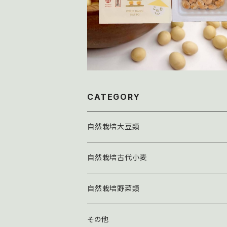
CATEGORY
自然栽培大豆類
納豆
自然栽培古代小麦
豆乳ヨーグルト（マメルト）
自然栽培野菜類
マメルト
加工用トマト
その他