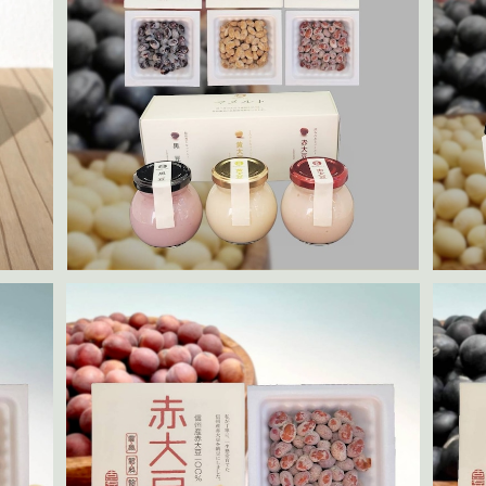
予約商品
26年
発酵食品セット
マ
¥4,710
入り
赤大豆納豆50g 4パック入り
¥1,980